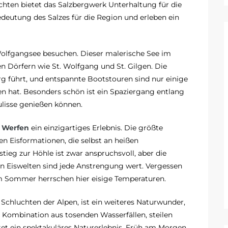
chten bietet das Salzbergwerk Unterhaltung für die
edeutung des Salzes für die Region und erleben ein
 Wolfgangsee besuchen. Dieser malerische See im
Dörfern wie St. Wolfgang und St. Gilgen. Die
rg führt, und entspannte Bootstouren sind nur einige
n hat. Besonders schön ist ein Spaziergang entlang
ulisse genießen können.
t Werfen
ein einzigartiges Erlebnis. Die größte
en Eisformationen, die selbst an heißen
eg zur Höhle ist zwar anspruchsvoll, aber die
en Eiswelten sind jede Anstrengung wert. Vergessen
im Sommer herrschen hier eisige Temperaturen.
 Schluchten der Alpen, ist ein weiteres Naturwunder,
ie Kombination aus tosenden Wasserfällen, steilen
et ein spektakuläres Naturerlebnis. Früh am Morgen