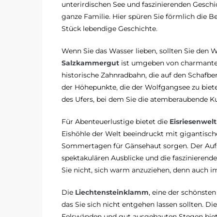
unterirdischen See und faszinierenden Geschi
ganze Familie. Hier spüren Sie förmlich die B
Stück lebendige Geschichte.
Wenn Sie das Wasser lieben, sollten Sie den
Salzkammergut
ist umgeben von charmanten 
historische Zahnradbahn, die auf den Schafbe
der Höhepunkte, die der Wolfgangsee zu biete
des Ufers, bei dem Sie die atemberaubende K
Für Abenteuerlustige bietet die
Eisriesenwel
Eishöhle der Welt beeindruckt mit gigantisch
Sommertagen für Gänsehaut sorgen. Der Aufsti
spektakulären Ausblicke und die faszinierend
Sie nicht, sich warm anzuziehen, denn auch 
Die
Liechtensteinklamm
, eine der schönsten
das Sie sich nicht entgehen lassen sollten. D
Felswänden und gut ausgebauten Stegen biet