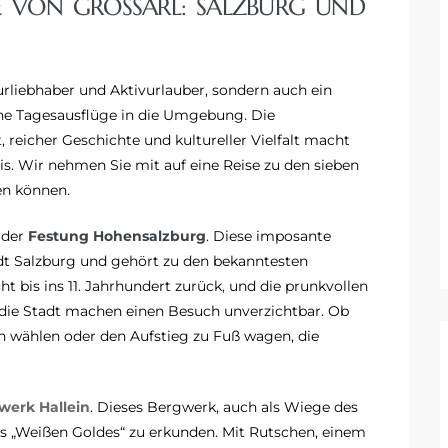
E VON GROSSARL: SALZBURG UND U
aturliebhaber und Aktivurlauber, sondern auch ein
he Tagesausflüge in die Umgebung. Die
reicher Geschichte und kultureller Vielfalt macht
is. Wir nehmen Sie mit auf eine Reise zu den sieben
en können.
 der
Festung Hohensalzburg
. Diese imposante
dt Salzburg und gehört zu den bekanntesten
t bis ins 11. Jahrhundert zurück, und die prunkvollen
die Stadt machen einen Besuch unverzichtbar. Ob
wählen oder den Aufstieg zu Fuß wagen, die
werk Hallein
. Dieses Bergwerk, auch als Wiege des
des „Weißen Goldes“ zu erkunden. Mit Rutschen, einem