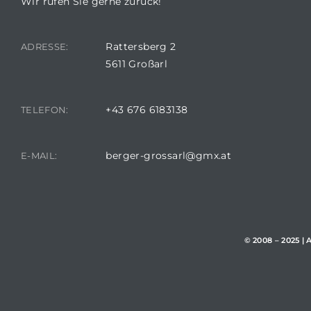
Wir rufen Sie gerne zurück!
Rattersberg 2
ADRESSE:
5611 Großarl
+43 676 6183138
TELEFON:
berger-grossarl@gmx.at
E-MAIL:
© 2008 – 2025