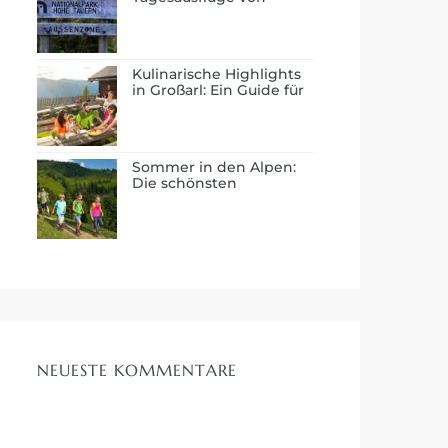
Großarl: Salzburg und
Umgebung entdecken
Kulinarische Highlights
in Großarl: Ein Guide für
Feinschmecker
Sommer in den Alpen:
Die schönsten
Wanderwege rund um
Großarl
NEUESTE KOMMENTARE