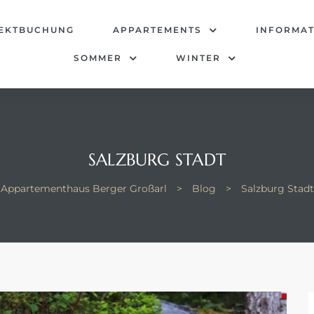
EKTBUCHUNG
APPARTEMENTS
INFORMA
SOMMER
WINTER
SALZBURG STADT
Appartementhaus Berger Großarl
>
Blog
>
Salzburg Stadt